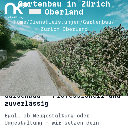
Gartenbau in Zürich
Oberland
Home
/
Dienstleistungen
/
Gartenbau
/
Zürich Oberland
Gartenbau
– Professionell und
zuverlässig
Egal, ob Neugestaltung oder
Umgestaltung – wir setzen dein