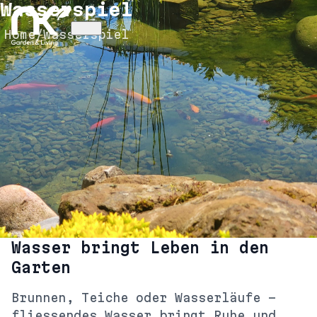
Wasserspiel
Home
/
Wasserspiel
Wasser bringt Leben in den
Garten
Brunnen, Teiche oder Wasserläufe –
fliessendes Wasser bringt Ruhe und