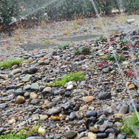
Ein durchdachtes Bewässerungssyste
hält Ihren Garten immer frisch und
und zuverlässig.
Automatische Bewässerung
Zeitgesteuerte Systeme für sorgenfreie Bewä
Tropfbewässerung
Gezielte Wasserversorgung direkt an der Wur
effektiv.
Rasensprenger
Installation und Einstellung für gleichmäss
Smarte Steuerung
Steuerung per App – auch von unterwegs Ihre
Wartung & Winterschutz
Regelmässige Wartung und frostsicheres Einw