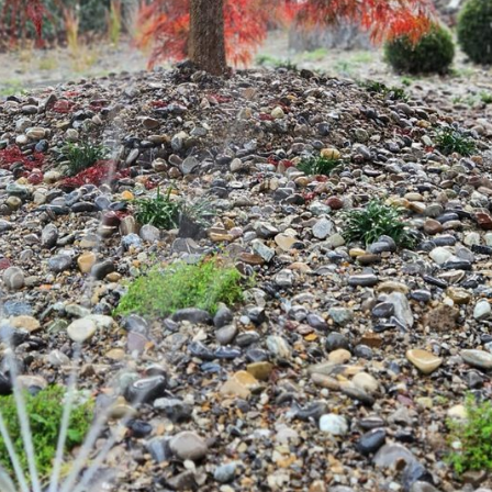
m spart Wasser und
 grün – automatisch
sserung.
zel – wassersparend und
ige Bewässerung.
n Garten bewässern.
intern der Anlage.